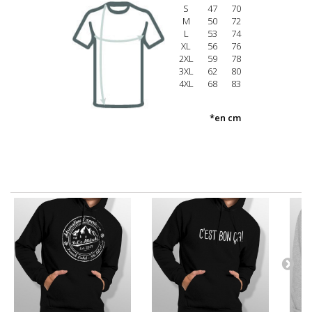
S
47
70
M
50
72
L
53
74
XL
56
76
2XL
59
78
3XL
62
80
4XL
68
83
*en cm
30 AUTRES PRODUITS DANS LA MÊME CATÉGORIE :