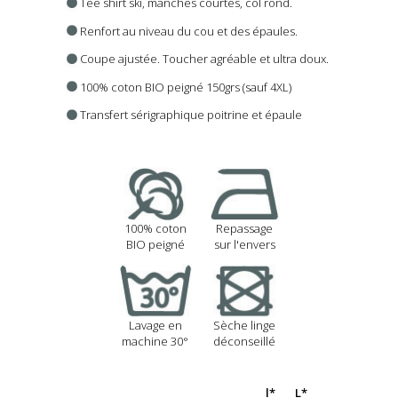
Tee shirt ski, manches courtes, col rond.
Renfort au niveau du cou et des épaules.
Coupe ajustée.
Toucher agréable et ultra doux.
100% coton BIO peigné 150grs (sauf 4XL)
Transfert sérigraphique poitrine et épaule
100% coton
Repassage
BIO peigné
sur l'envers
Lavage en
Sèche linge
machine 30°
déconseillé
l*
L*