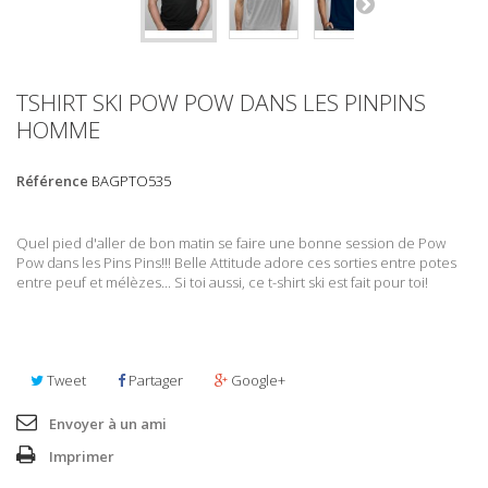
TSHIRT SKI POW POW DANS LES PINPINS
HOMME
Référence
BAGPTO535
Quel pied d'aller de bon matin se faire une bonne session de Pow
Pow dans les Pins Pins!!! Belle Attitude adore ces sorties entre potes
entre peuf et mélèzes... Si toi aussi, ce t-shirt ski est fait pour toi!
en stock
Tweet
Partager
Google+
Envoyer à un ami
Imprimer