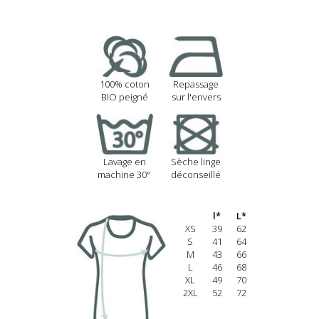
100% coton
Repassage
BIO peigné
sur l'envers
Lavage en
Sèche linge
machine 30°
déconseillé
l*
L*
XS
39
62
S
41
64
M
43
66
L
46
68
XL
49
70
2XL
52
72